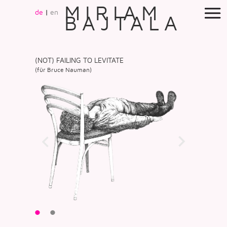
MIRIAM
de
|
en
BAJTALA
(NOT) FAILING TO LEVITATE
(für Bruce Nauman)